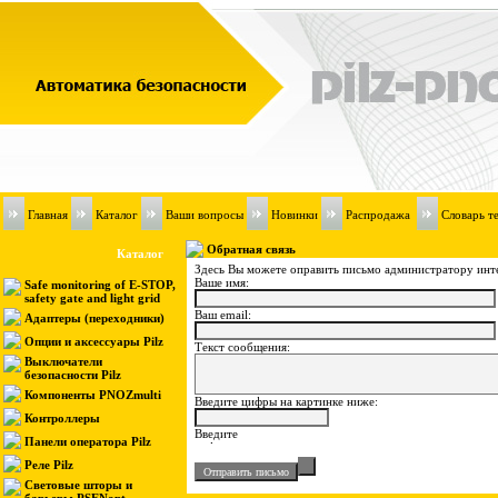
Главная
Каталог
Ваши вопросы
Новинки
Распродажа
Словарь т
Обратная связь
Каталог
Здесь Вы можете оправить письмо администратору инт
Ваше имя:
Safe monitoring of E-STOP,
safety gate and light grid
Ваш email:
Адаптеры (переходники)
Опции и аксессуары Pilz
Текст сообщения:
Выключатели
безопасности Pilz
Компоненты PNOZmulti
Введите цифры на картинке ниже:
Контроллеры
Панели оператора Pilz
Реле Pilz
Световые шторы и